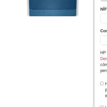
NÍF
Com
HP 
Dec
cóm
per
H
p