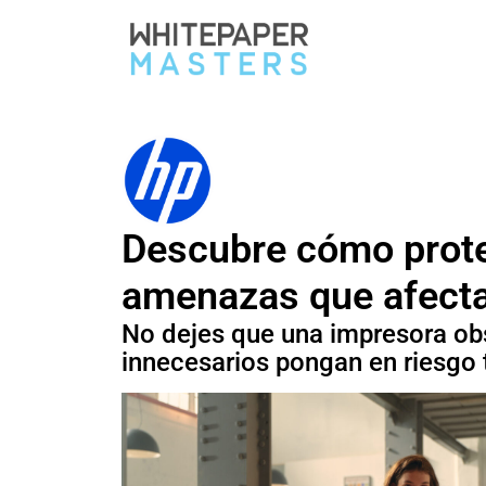
Whitepape
| Latest B2B whitep
Descubre cómo prote
amenazas que afecta
No dejes que una impresora ob
innecesarios pongan en riesgo