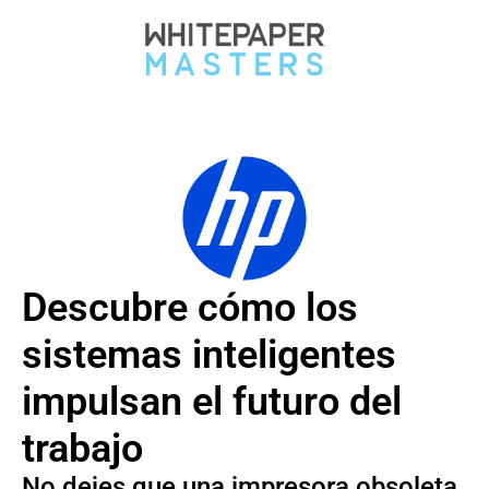
WhitepaperMasters
| Latest B2B whitepaper | Tech Trends
Descubre cómo los
sistemas inteligentes
impulsan el futuro del
trabajo
No dejes que una impresora obsoleta