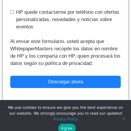
HP quede contactarme por teléfono con ofertas
personalizadas, novedades y noticias sobre
eventos
Al enviar este formulario, usted acepta que
WhitepaperMasters recopile los datos en nombre
de HP y los comparta con HP, quien procesará los
datos según su política de privacidad.
Descargar ahora
We use cookies to ensure we give you the best experience on
our website. We strongly encourage you to read our updated
Copyright © 2026,
WhitepaperMasters
All Rights Reserved.
Privacy
Privacy Policy
Policy
|
Do Not Sell My Information
Agree